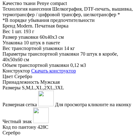
Качество ткани
Penye compact
Технология нанесения
Шелкография, DTF-печать, вышивка,
термотрансфер / цифровой трансфер, шелкотрансфер
*
*
В порядке убывания предпочтительности
Бренд
Modern. Печатная бирка
Вес 1 шт.
193 г
Размер упаковки
60x40x3 см
Упаковка
10 штук в пакете
Вес транспортной упаковки
14 кг
Параметры транспортной упаковки
70 штук в коробе,
40x50x60 см
Объем транспортной упаковки
0,12 м3
Конструктор
Скачать конструктор
Цвет
Серебро
Принадлежность
Мужская
Размеры
S,M,L,XL,2XL,3XL
Размерная сетка
Для просмотра кликните на иконку
Честный знак
Код по пантону
428С
Серебро