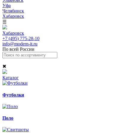
Ульяновск
Уфа
Челябинск
Хабаровск
☰
Хабаровск
+7 (495) 775-28-10
info@modern-it.ru
По всей России
✖
Каталог
Футболки
Поло