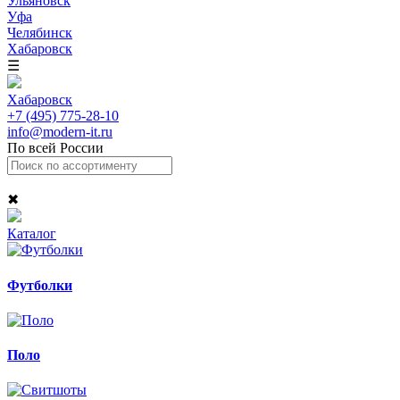
Ульяновск
Уфа
Челябинск
Хабаровск
☰
Хабаровск
+7 (495) 775-28-10
info@modern-it.ru
По всей России
✖
Каталог
Футболки
Поло