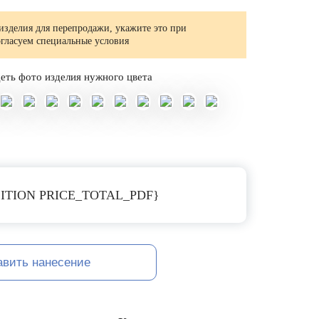
изделия для перепродажи, укажите это при
огласуем специальные условия
еть фото изделия нужного цвета
ITION PRICE_TOTAL_PDF}
авить нанесение