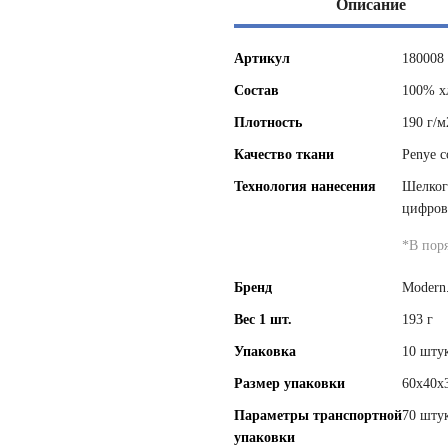
Описание
Артикул
180008
Состав
100% х
Плотность
190 г/м
Качество ткани
Penye c
Технология нанесения
Шелког
цифров
*
В пор
Бренд
Modern
Вес 1 шт.
193 г
Упаковка
10 штук
Размер упаковки
60x40x
Параметры транспортной
70 штук
упаковки