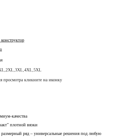
 конструктор
й
ая
XL,2XL,3XL,4XL,5XL
я просмотра кликните на иконку
емиум-качества
пакт” плотной вязки
й размерный ряд – универсальные решения под любую