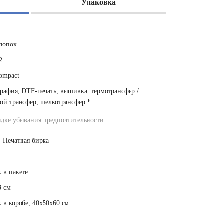
Упаковка
лопок
2
ompact
рафия, DTF-печать, вышивка, термотрансфер /
ой трансфер, шелкотрансфер
*
ядке убывания предпочтительности
. Печатная бирка
 в пакете
3 см
 в коробе, 40x50x60 см