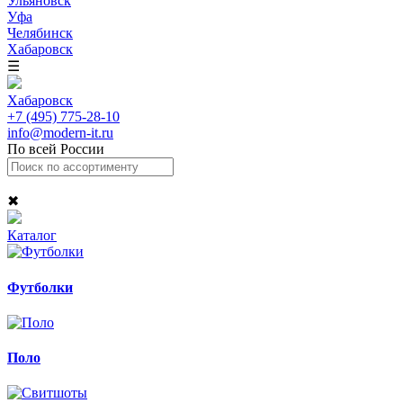
Ульяновск
Уфа
Челябинск
Хабаровск
☰
Хабаровск
+7 (495) 775-28-10
info@modern-it.ru
По всей России
✖
Каталог
Футболки
Поло