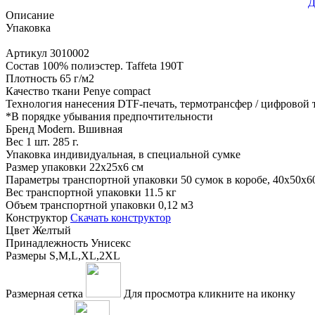
Д
Описание
Упаковка
Артикул
3010002
Состав
100% полиэстер. Taffeta 190T
Плотность
65 г/м2
Качество ткани
Penye compact
Технология нанесения
DTF-печать, термотрансфер / цифровой
*
В порядке убывания предпочтительности
Бренд
Modern. Вшивная
Вес 1 шт.
285 г.
Упаковка
индивидуальная, в специальной сумке
Размер упаковки
22х25х6 см
Параметры транспортной упаковки
50 сумок в коробе, 40x50x6
Вес транспортной упаковки
11.5 кг
Объем транспортной упаковки
0,12 м3
Конструктор
Скачать конструктор
Цвет
Желтый
Принадлежность
Унисекс
Размеры
S,M,L,XL,2XL
Размерная сетка
Для просмотра кликните на иконку