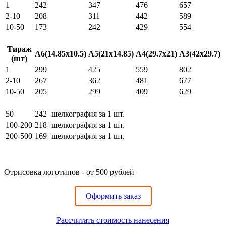
1
242
347
476
657
2-10
208
311
442
589
10-50
173
242
429
554
Цифровой трансфер, флок, голографическая пленка
Тираж
A6(14.85x10.5)
A5(21x14.85)
A4(29.7x21)
A3(42x29.7)
(шт)
1
299
425
559
802
2-10
267
362
481
677
10-50
205
299
409
629
Шелкотрансфер (1 цвет)
50
242+шелкография за 1 шт.
100-200
218+шелкография за 1 шт.
200-500
169+шелкография за 1 шт.
Отрисовка логотипов - от 500 рублей
Оформить заказ
Рассчитать стоимость нанесения