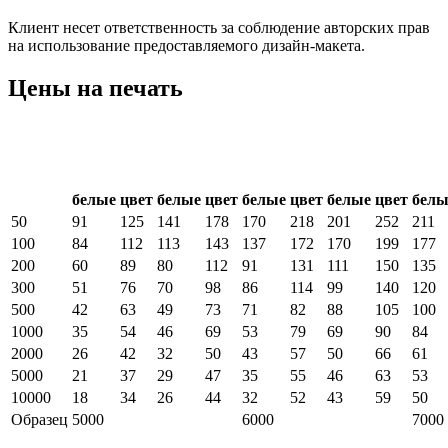
Клиент несет ответственность за соблюдение авторских прав
на использование предоставляемого дизайн-макета.
Цены на печать
Стоимость шелкографической печати на футбол
Количество цветов
1 цв.
2 цв.
3 цв.
4 цв.
5
Тираж
(шт.)
белые
цвет
белые
цвет
белые
цвет
белые
цвет
белы
50
91
125
141
178
170
218
201
252
211
100
84
112
113
143
137
172
170
199
177
200
60
89
80
112
91
131
111
150
135
300
51
76
70
98
86
114
99
140
120
500
42
63
49
73
71
82
88
105
100
1000
35
54
46
69
53
79
69
90
84
2000
26
42
32
50
43
57
50
66
61
5000
21
37
29
47
35
55
46
63
53
10000
18
34
26
44
32
52
43
59
50
Образец
5000
6000
7000