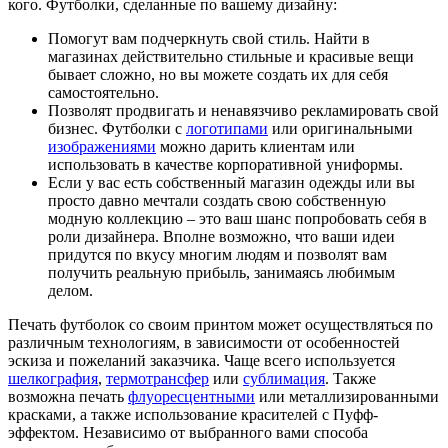
кого. Футболки, сделанные по вашему дизайну:
Помогут вам подчеркнуть свой стиль. Найти в
магазинах действительно стильные и красивые вещи
бывает сложно, но вы можете создать их для себя
самостоятельно.
Позволят продвигать и ненавязчиво рекламировать свой
бизнес. Футболки с
логотипами
или оригинальными
изображениями
можно дарить клиентам или
использовать в качестве корпоративной униформы.
Если у вас есть собственный магазин одежды или вы
просто давно мечтали создать свою собственную
модную коллекцию – это ваш шанс попробовать себя в
роли дизайнера. Вполне возможно, что ваши идеи
придутся по вкусу многим людям и позволят вам
получить реальную прибыль, занимаясь любимым
делом.
Печать футболок со своим принтом может осуществляться по
различным технологиям, в зависимости от особенностей
эскиза и пожеланий заказчика. Чаще всего используется
шелкография
,
термотрансфер
или
сублимация
. Также
возможна печать
флуоресцентными
или металлизированными
красками, а также использование красителей с Пуфф-
эффектом. Независимо от выбранного вами способа