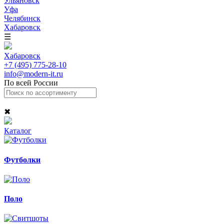
Ульяновск
Уфа
Челябинск
Хабаровск
☰
Хабаровск
+7 (495) 775-28-10
info@modern-it.ru
По всей России
✖
Каталог
Футболки
Поло